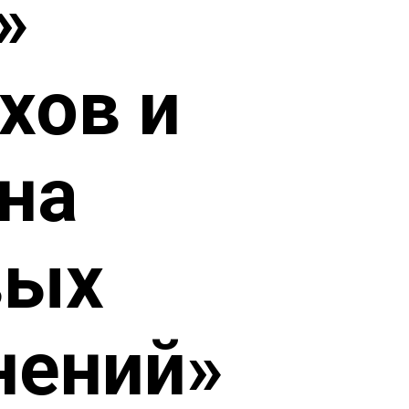
»
хов и
на
вых
нений»