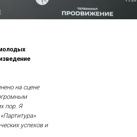
 молодых
оизведение
нено на сцене
 огромным
х пор. Я
 «Партитура»
ческих успехов и