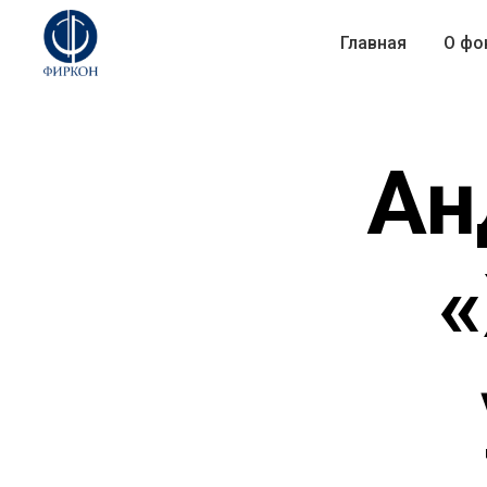
Главная
О фо
Ан