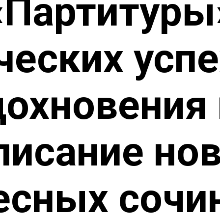
«Партитуры
ческих успе
дохновения 
писание но
есных сочи