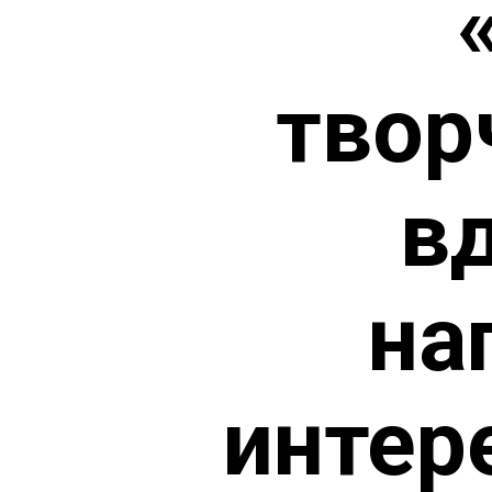
твор
в
на
интер