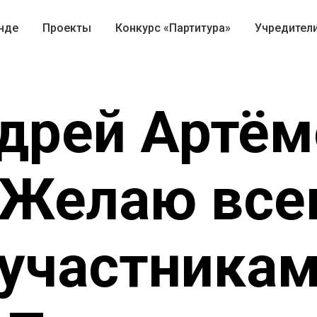
нде
Проекты
Конкурс «Партитура»
Учредител
дрей Артём
«Желаю все
участника