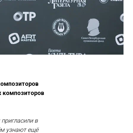
композиторов
х композиторов
 пригласили в
ём узнают ещё