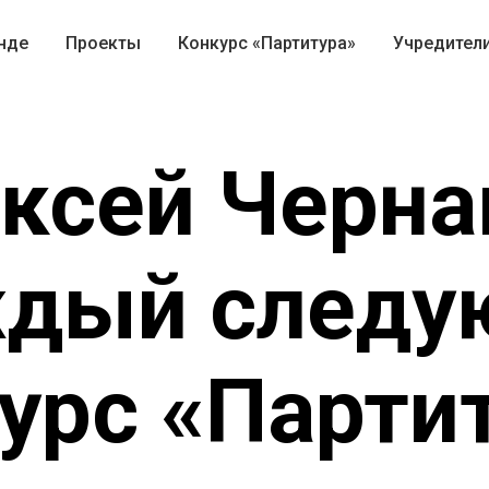
нде
Проекты
Конкурс «Партитура»
Учредител
ксей Черна
дый след
урс «Парти