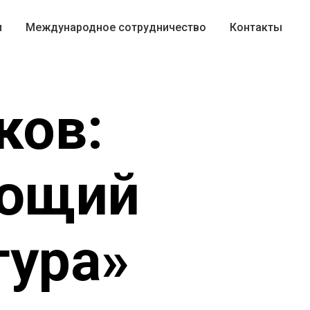
и
Международное сотрудничество
Контакты
ков:
ующий
тура»