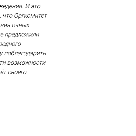
едения. И это
 что Оргкомитет
ания очных
не предложили
родного
у поблагодарить
йти возможности
ёт своего