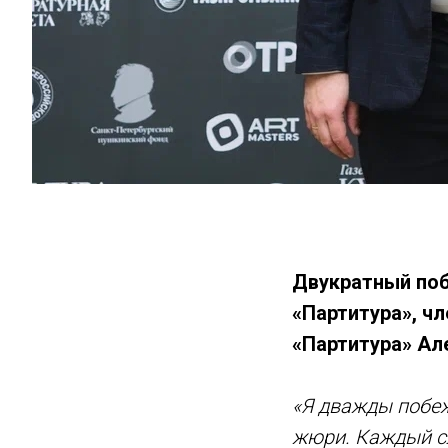
Двукратный поб
«Партитура», ч
«Партитура» Ал
«Я дважды побеж
жюри. Каждый с