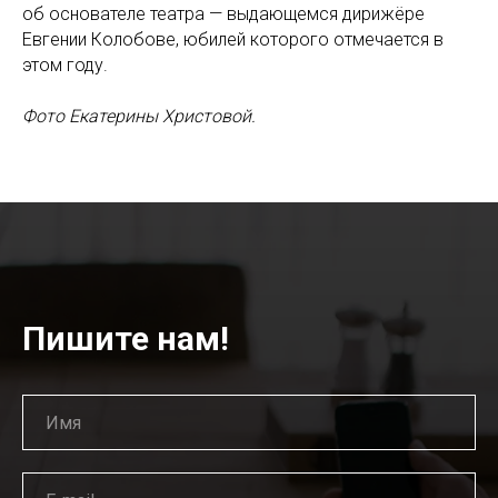
об основателе театра — выдающемся дирижёре
Евгении Колобове, юбилей которого отмечается в
этом году.
Фото Екатерины Христовой.
Пишите нам!