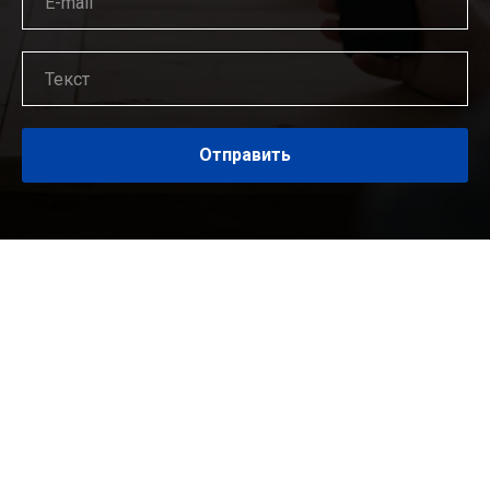
Отправить
©
Фонд «Фиркон»
Фонд инновационного развития культуры, образования и науки
«Фиркон». Унитарная некоммерческая организация, учрежденная
по законодательству Российской Федерации. Зарегистрирован Главным
управлением Министерства юстиции РФ по Москве. Учётный номер
7
714 015 789
в ведомственном реестре зарегистрированных
некоммерческих организаций.